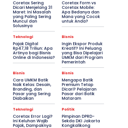
Coretax Sering
Coretax Form vs
Dicari Menjelang 31
Coretax Mobile:
Maret: Ini Masalah
Apa Bedanya dan
yang Paling Sering
Mana yang Cocok
Muncul dan
untuk Anda?
Solusinya
Teknologi
Bisnis
Pajak Digital
Ingin Ekspor Produk
Rp47,18 Triliun: Apa
Kreatif? Ini Peluang
Artinya bagi Bisnis
yang Bisa Dipelajari
Online di Indonesia?
UMKM dari Program
Pemerintah
Bisnis
Bisnis
Cara UMKM Batik
Mengapa Batik
Naik Kelas: Desain,
Premium Tetap
Branding, dan
Dicari? Pelajaran
Pasar yang Sering
Pasar dari Batik
Diabaikan
Mataram
Teknologi
Politik
Coretax Error Lagi?
Pimpinan DPRD-
Ini Keluhan Wajib
Sekda DKI Jakarta
Pajak, Dampaknya
Kongkalikong