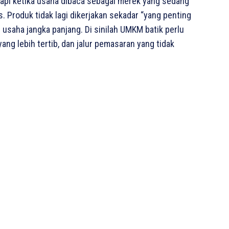
tapi ketika usaha dibaca sebagai merek yang sedang
. Produk tidak lagi dikerjakan sekadar “yang penting
h usaha jangka panjang. Di sinilah UMKM batik perlu
yang lebih tertib, dan jalur pemasaran yang tidak