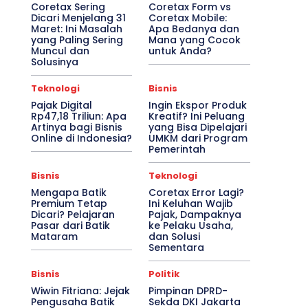
Coretax Sering
Coretax Form vs
Dicari Menjelang 31
Coretax Mobile:
Maret: Ini Masalah
Apa Bedanya dan
yang Paling Sering
Mana yang Cocok
Muncul dan
untuk Anda?
Solusinya
Teknologi
Bisnis
Pajak Digital
Ingin Ekspor Produk
Rp47,18 Triliun: Apa
Kreatif? Ini Peluang
Artinya bagi Bisnis
yang Bisa Dipelajari
Online di Indonesia?
UMKM dari Program
Pemerintah
Bisnis
Teknologi
Mengapa Batik
Coretax Error Lagi?
Premium Tetap
Ini Keluhan Wajib
Dicari? Pelajaran
Pajak, Dampaknya
Pasar dari Batik
ke Pelaku Usaha,
Mataram
dan Solusi
Sementara
Bisnis
Politik
Wiwin Fitriana: Jejak
Pimpinan DPRD-
Pengusaha Batik
Sekda DKI Jakarta