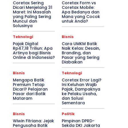
Coretax Sering
Coretax Form vs
Dicari Menjelang 31
Coretax Mobile:
Maret: Ini Masalah
Apa Bedanya dan
yang Paling Sering
Mana yang Cocok
Muncul dan
untuk Anda?
Solusinya
Teknologi
Bisnis
Pajak Digital
Cara UMKM Batik
Rp47,18 Triliun: Apa
Naik Kelas: Desain,
Artinya bagi Bisnis
Branding, dan
Online di Indonesia?
Pasar yang Sering
Diabaikan
Bisnis
Teknologi
Mengapa Batik
Coretax Error Lagi?
Premium Tetap
Ini Keluhan Wajib
Dicari? Pelajaran
Pajak, Dampaknya
Pasar dari Batik
ke Pelaku Usaha,
Mataram
dan Solusi
Sementara
Bisnis
Politik
Wiwin Fitriana: Jejak
Pimpinan DPRD-
Pengusaha Batik
Sekda DKI Jakarta